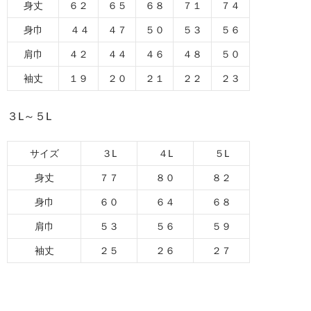
身丈
６２
６５
６８
７１
７４
身巾
４４
４７
５０
５３
５６
肩巾
４２
４４
４６
４８
５０
袖丈
１９
２０
２１
２２
２３
３L～５L
サイズ
３L
４L
５L
身丈
７７
８０
８２
身巾
６０
６４
６８
肩巾
５３
５６
５９
袖丈
２５
２６
２７