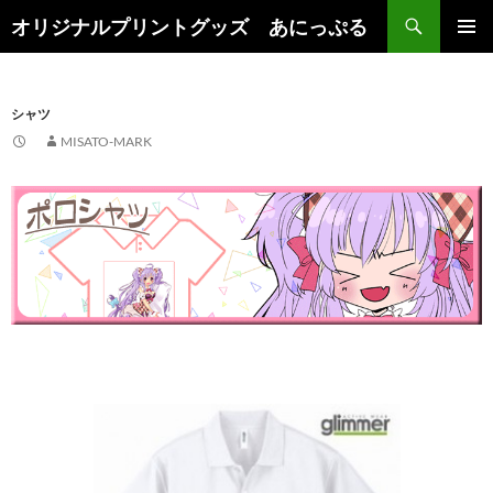
検
オリジナルプリントグッズ あにっぷる
索
コ
メインメ
ン
ニュー
テ
ン
シャツ
ツ
MISATO-MARK
へ
ス
キ
ッ
プ