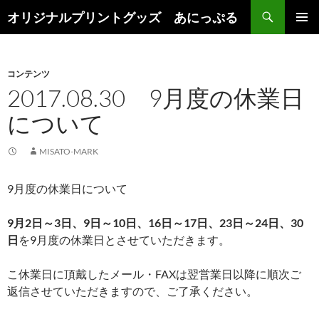
検
オリジナルプリントグッズ あにっぷる
索
コ
メインメ
ン
ニュー
テ
ン
コンテンツ
ツ
2017.08.30 9月度の休業日
へ
について
ス
キ
ッ
MISATO-MARK
プ
9月度の休業日について
9月2日～3日、9日～10日、16日～17日、23日～24日、30
日
を9月度の休業日とさせていただきます。
こ休業日に頂戴したメール・FAXは翌営業日以降に順次ご
返信させていただきますので、ご了承ください。