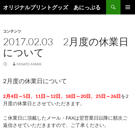
検
オリジナルプリントグッズ あにっぷる
索
コ
メインメ
ン
ニュー
テ
ン
コンテンツ
ツ
2017.02.03 2月度の休業日
へ
について
ス
キ
ッ
MISATO-MARK
プ
2月度の休業日について
2月4日～5日、11日～12日、18日～20日、25日～26日
を2
月度の休業日とさせていただきます。
こ休業日に頂戴したメール・FAXは翌営業日以降に順次ご
返信させていただきますので、ご了承ください。